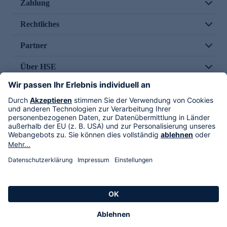
Zahlung
Rechtliches
Partner
Über HSE
Im TV
HSE International
Versand durch
Folge uns
AGB
Datenschutz
Impressum
Alle Rechte vorbehalten. Alle Preise inkl. gesetzlicher MwSt., zzgl. Versandkosten.