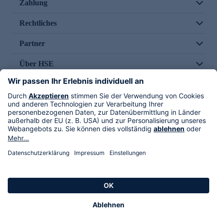
Zahlung
Rechtliches
Partner
Über HSE
Im TV
HSE International
Versand durch
Folge uns
AGB
Datenschutz
Impressum
Alle Rechte vorbehalten. Alle Preise inkl. gesetzlicher MwSt., zzgl. Versandkosten.