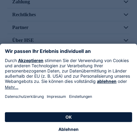
Zahlung
Rechtliches
Partner
Über HSE
Im TV
HSE International
Versand durch
Folge uns
AGB
Datenschutz
Impressum
Alle Rechte vorbehalten. Alle Preise inkl. gesetzlicher MwSt., zzgl. Versandkosten.