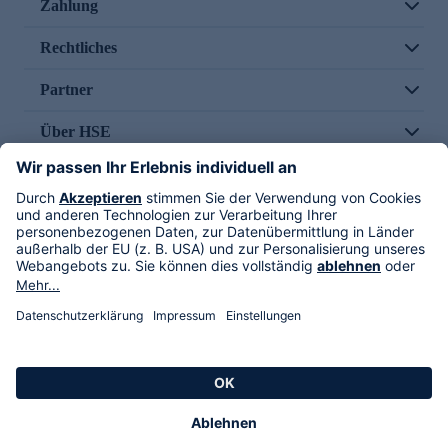
Zahlung
Rechtliches
Partner
Über HSE
Im TV
HSE International
Versand durch
Folge uns
AGB
Datenschutz
Impressum
Alle Rechte vorbehalten. Alle Preise inkl. gesetzlicher MwSt., zzgl. Versandkosten.