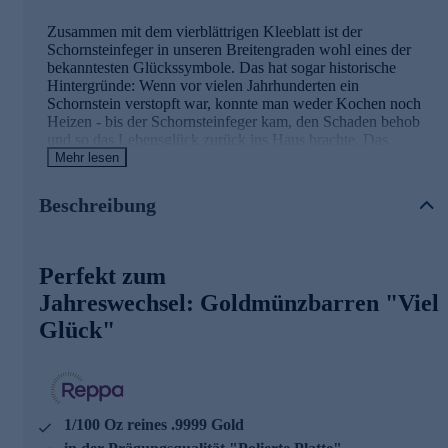
Zusammen mit dem vierblättrigen Kleeblatt ist der
Schornsteinfeger in unseren Breitengraden wohl eines der
bekanntesten Glückssymbole. Das hat sogar historische
Hintergründe: Wenn vor vielen Jahrhunderten ein
Schornstein verstopft war, konnte man weder Kochen noch
Heizen - bis der Schornsteinfeger kam, den Schaden behob
und so das Lebensglück zurück ins Haus brachte. Das
symbolträchtige Glücksmotiv ist hier in reinstem .9999 Gold
Mehr lesen
verewigt, umgesetzt in der höchsten Prägequalität Polierte
Platte (PP). Da Glücksbringer gerade zu Silvester, zu
Beschreibung
Neujahr und zu Geburtstagen gerne verschenkt werden,
kann dieser Goldmünzbarren gleich mehrfach für Freude
sorgen.
Perfekt zum
Die Details der Ausgabe im Überblick
Jahreswechsel: Goldmünzbarren "Viel
Glück"
ideales Geschenk mit Glücksbringer-Prägung
1/100 Oz reines .9999 Gold
Maße: 15,2 x 8,6 mm
Erhaltung: Polierte Platte - PP
mit Zertifikat
1/100 Oz reines .9999 Gold
Sichern Sie sich den tollen Goldglücksbringer gleich