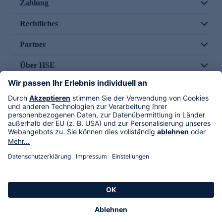
Zahlung
Rechtliches
Partner
Über HSE
Im TV
HSE International
Versand durch
Folge uns
AGB
Datenschutz
Impressum
Alle Rechte vorbehalten. Alle Preise inkl. gesetzlicher MwSt., zzgl. Versandkosten.