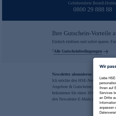
Gebührenfreie Bestell-Hotlin
0800 29 888 88
Ihre Gutschein-Vorteile a
Einfach einlösen und sofort sparen. F
1
Alle Gutscheinbedingungen
Newsletter abonnieren – 10 € Gutsch
Ich möchte den HSE-Newsletter abonni
Angebote & Gutscheine per E-Mail erh
bekommen Sie einen 10 € Gutschein. Ei
den Newsletter-E-Mails möglich.