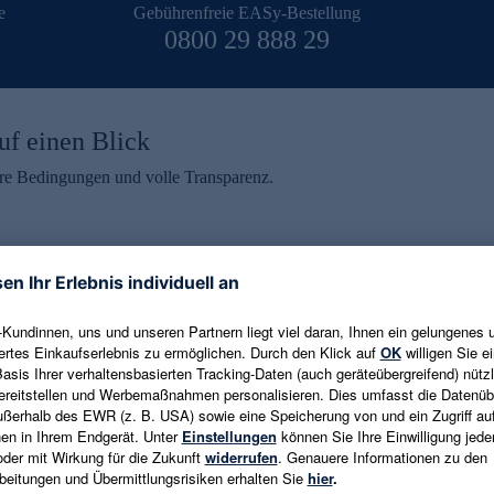
e
Gebührenfreie EASy-Bestellung
0800 29 888 29
uf einen Blick
aire Bedingungen und volle Transparenz.
ein erhalten
eren und aktuelle Trends,
E-Mail-Adresse eingeben
alten. Als Dankeschön
ne Abmeldung ist jederzeit in
Es gelten die
Datenschutzrichtlinien
un