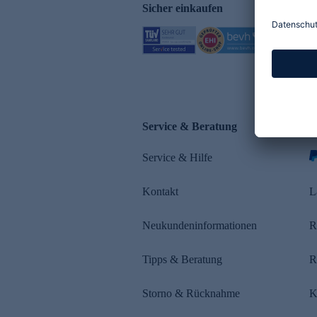
Sicher einkaufen
Service & Beratung
Z
Service & Hilfe
Kontakt
L
Neukundeninformationen
R
Tipps & Beratung
R
Storno & Rücknahme
K