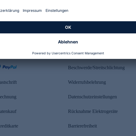
Kundenbewertung
ahlung
Rechtliches
Beschwerde/Streitschlichtung
astschrift
Widerrufsbelehrung
echnung
Datenschutzeinstellungen
atenkauf
Rücknahme Elektrogeräte
reditkarte
Barrierefreiheit