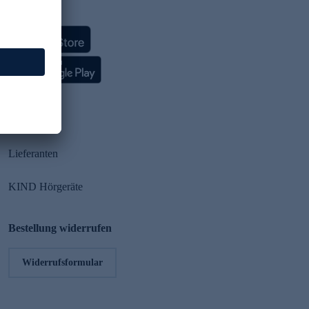
HSE App
Partner
Lieferanten
KIND Hörgeräte
Bestellung widerrufen
Widerrufsformular