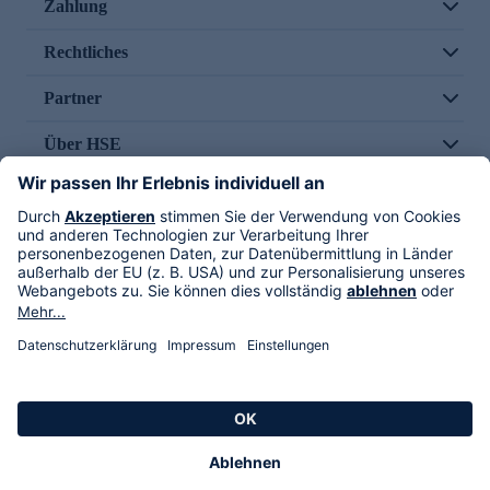
Zahlung
Rechtliches
Partner
Über HSE
Im TV
HSE International
Versand durch
Folge uns
AGB
Datenschutz
Impressum
Alle Rechte vorbehalten. Alle Preise inkl. gesetzlicher MwSt., zzgl. Versandkosten.