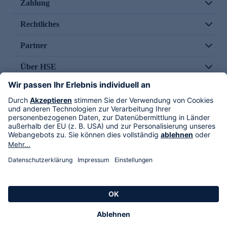
Zahlung
Rechtliches
Partner
Über HSE
Im TV
HSE International
Versand durch
Folge uns
AGB
Datenschutz
Impressum
Alle Rechte vorbehalten. Alle Preise inkl. gesetzlicher MwSt., zzgl. Versandkosten.