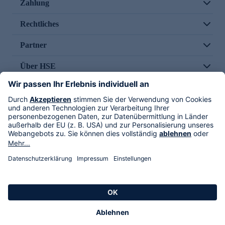
Zahlung
Rechtliches
Partner
Über HSE
Im TV
HSE International
Versand durch
Folge uns
AGB
Datenschutz
Impressum
Alle Rechte vorbehalten. Alle Preise inkl. gesetzlicher MwSt., zzgl. Versandkosten.