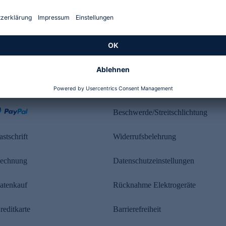
Kundenbewertung
ahlung
Rechtliches
Beschwerde/Streitschlichtung
astschrift
Widerrufsbelehrung
echnung
Datenschutzeinstellungen
atenkauf
Rücknahme Elektrogeräte
reditkarte
Barrierefreiheit