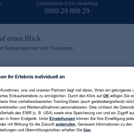
e
Gebührenfreie EASy-Bestellung
0800 29 888 29
uf einen Blick
aire Bedingungen und volle Transparenz.
ein erhalten
eren und aktuelle Trends,
E-Mail-Adresse eingeben
alten. Als Dankeschön
ne Abmeldung ist jederzeit in
Es gelten die
Datenschutzrichtlinien
un