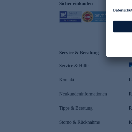
Sicher einkaufen
Service & Beratung
Z
Service & Hilfe
s
Kontakt
L
Neukundeninformationen
R
Tipps & Beratung
R
Storno & Rücknahme
K