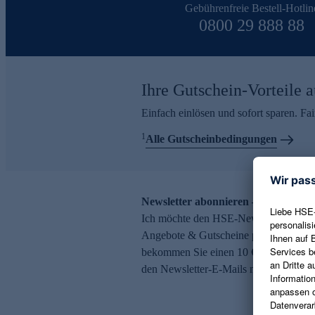
Gebührenfreie Bestell-Hotlin
0800 29 888 88
Ihre Gutschein-Vorteile a
Einfach einlösen und sofort sparen. F
1
Alle Gutscheinbedingungen
Newsletter abonnieren – 10 € Gutsch
Ich möchte den HSE-Newsletter abonni
Angebote & Gutscheine per E-Mail erh
bekommen Sie einen 10 € Gutschein. Ei
den Newsletter-E-Mails möglich.