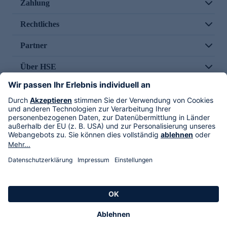
Zahlung
Rechtliches
Partner
Über HSE
Im TV
HSE International
Versand durch
Folge uns
AGB
Datenschutz
Impressum
Alle Rechte vorbehalten. Alle Preise inkl. gesetzlicher MwSt., zzgl. Versandkosten.