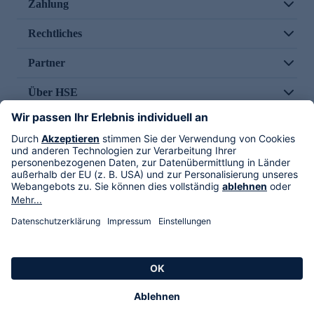
Zahlung
Rechtliches
Partner
Über HSE
Im TV
HSE International
Versand durch
Folge uns
AGB
Datenschutz
Impressum
Alle Rechte vorbehalten. Alle Preise inkl. gesetzlicher MwSt., zzgl. Versandkosten.