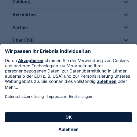
Zahlung
Rechtliches
Partner
Über HSE
Im TV
HSE International
Versand durch
Folge uns
AGB
Datenschutz
Impressum
Alle Rechte vorbehalten. Alle Preise inkl. gesetzlicher MwSt., zzgl. Versandkosten.