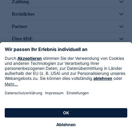
Zahlung
Rechtliches
Partner
Über HSE
Im TV
HSE International
Versand durch
Folge uns
AGB
Datenschutz
Impressum
Alle Rechte vorbehalten. Alle Preise inkl. gesetzlicher MwSt., zzgl. Versandkosten.