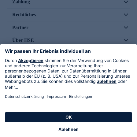
Zahlung
Rechtliches
Partner
Über HSE
Im TV
HSE International
Versand durch
Folge uns
AGB
Datenschutz
Impressum
Alle Rechte vorbehalten. Alle Preise inkl. gesetzlicher MwSt., zzgl. Versandkosten.