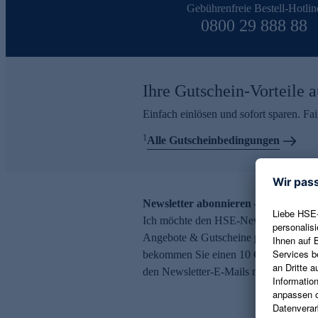
Gebührenfreie Bestell-Hotlin
0800 29 888 88
Ihre Gutschein-Vorteile a
Einfach einlösen und sofort sparen. F
1
Alle Gutscheinbedingungen
Newsletter abonnieren – 10 € Gutsch
Ich möchte den HSE-Newsletter abonni
Angebote & Gutscheine per E-Mail erh
bekommen Sie einen 10 € Gutschein. Ei
den Newsletter-E-Mails möglich.