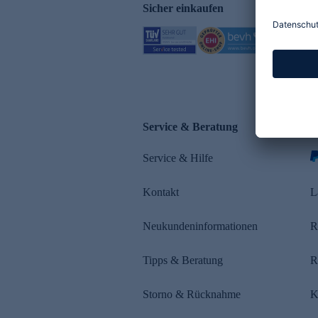
Sicher einkaufen
Service & Beratung
Z
Service & Hilfe
s
Kontakt
L
Neukundeninformationen
R
Tipps & Beratung
R
Storno & Rücknahme
K