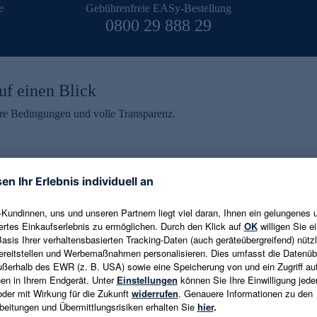
e
Gebührenfreie EASy-Bestellung
0800 29 888 29
uf einen Blick
aire Bedingungen und volle Transparenz.
ein erhalten
eren und aktuelle Trends,
E-Mail-Adresse eingeben
alten. Als Dankeschön
ne Abmeldung ist jederzeit in
Es gelten die
Datenschutzrichtlinien
un