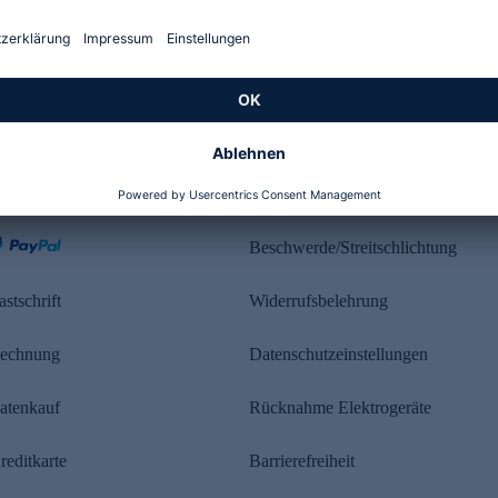
Kundenbewertung
ahlung
Rechtliches
Beschwerde/Streitschlichtung
astschrift
Widerrufsbelehrung
echnung
Datenschutzeinstellungen
atenkauf
Rücknahme Elektrogeräte
reditkarte
Barrierefreiheit