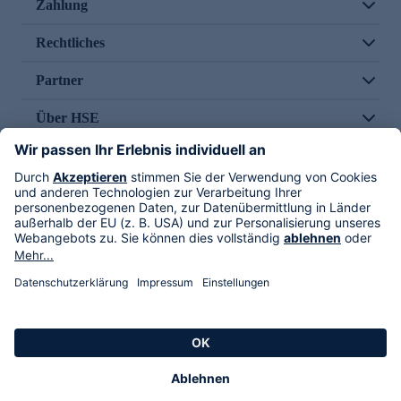
Zahlung
Rechtliches
Partner
Über HSE
Im TV
HSE International
Versand durch
Folge uns
AGB
Datenschutz
Impressum
Alle Rechte vorbehalten. Alle Preise inkl. gesetzlicher MwSt., zzgl. Versandkosten.