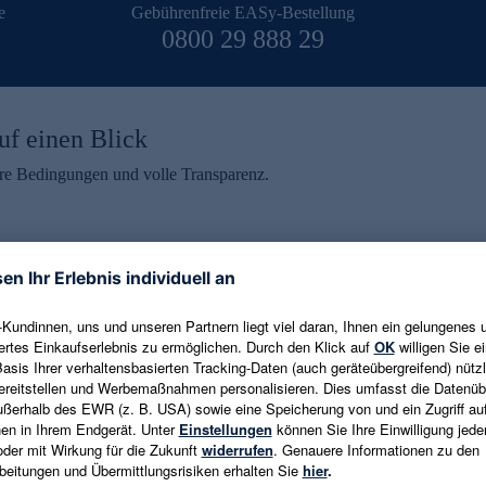
e
Gebührenfreie EASy-Bestellung
0800 29 888 29
uf einen Blick
aire Bedingungen und volle Transparenz.
ein erhalten
eren und aktuelle Trends,
E-Mail-Adresse eingeben
alten. Als Dankeschön
ne Abmeldung ist jederzeit in
Es gelten die
Datenschutzrichtlinien
un