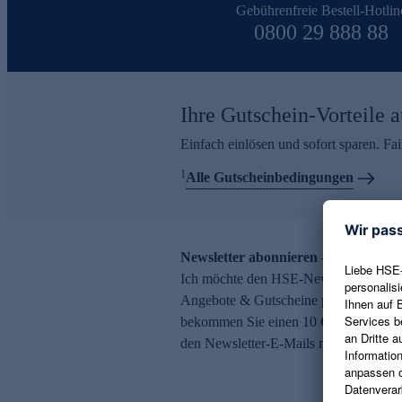
Gebührenfreie Bestell-Hotlin
0800 29 888 88
Ihre Gutschein-Vorteile a
Einfach einlösen und sofort sparen. F
1
Alle Gutscheinbedingungen
Newsletter abonnieren – 10 € Gutsch
Ich möchte den HSE-Newsletter abonni
Angebote & Gutscheine per E-Mail erh
bekommen Sie einen 10 € Gutschein. Ei
den Newsletter-E-Mails möglich.