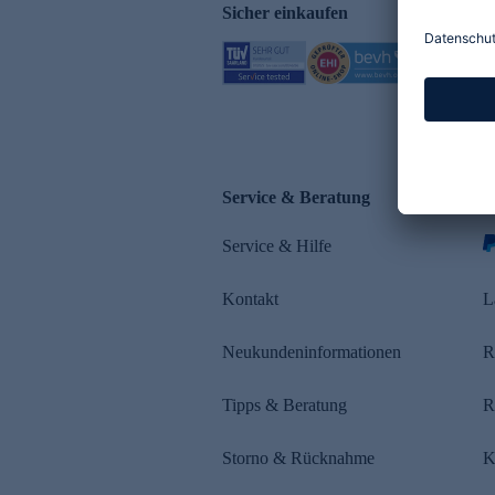
Sicher einkaufen
Service & Beratung
Z
Service & Hilfe
s
Kontakt
L
Neukundeninformationen
R
Tipps & Beratung
R
Storno & Rücknahme
K