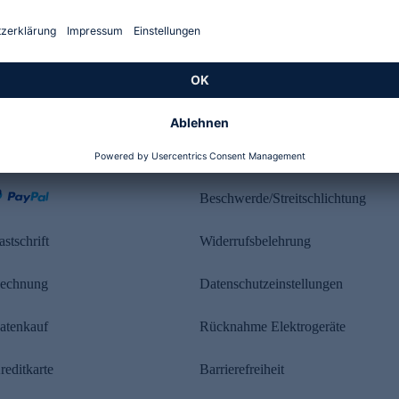
Kundenbewertung
ahlung
Rechtliches
Beschwerde/Streitschlichtung
astschrift
Widerrufsbelehrung
echnung
Datenschutzeinstellungen
atenkauf
Rücknahme Elektrogeräte
reditkarte
Barrierefreiheit