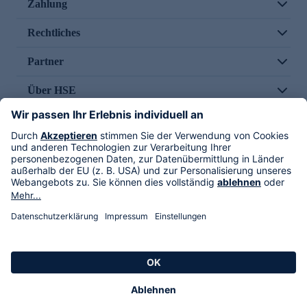
Zahlung
Rechtliches
Partner
Über HSE
Im TV
HSE International
Versand durch
Folge uns
AGB
Datenschutz
Impressum
Alle Rechte vorbehalten. Alle Preise inkl. gesetzlicher MwSt., zzgl. Versandkosten.