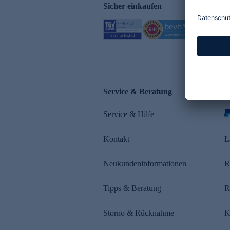
Sicher einkaufen
Service & Beratung
Z
Service & Hilfe
Kontakt
L
Neukundeninformationen
R
Tipps & Beratung
R
Storno & Rücknahme
K