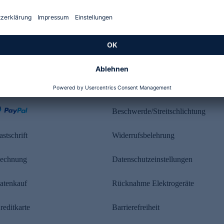
Kundenbewertung
ahlung
Rechtliches
Beschwerde/Streitschlichtung
astschrift
Widerrufsbelehrung
echnung
Datenschutzeinstellungen
atenkauf
Rücknahme Elektrogeräte
reditkarte
Barrierefreiheit