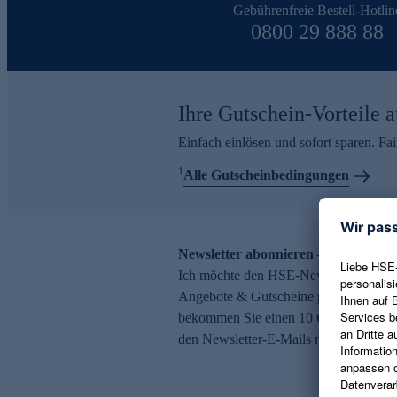
Gebührenfreie Bestell-Hotlin
0800 29 888 88
Ihre Gutschein-Vorteile a
Einfach einlösen und sofort sparen. F
1
Alle Gutscheinbedingungen
Newsletter abonnieren – 10 € Gutsch
Ich möchte den HSE-Newsletter abonni
Angebote & Gutscheine per E-Mail erh
bekommen Sie einen 10 € Gutschein. Ei
den Newsletter-E-Mails möglich.