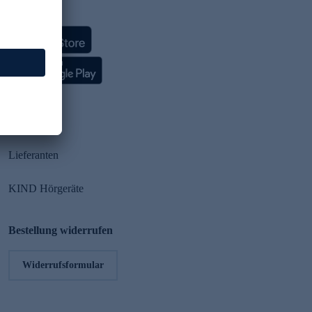
HSE App
Partner
Lieferanten
KIND Hörgeräte
Bestellung widerrufen
Widerrufsformular