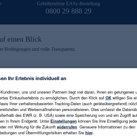
e
Gebührenfreie EASy-Bestellung
0800 29 888 29
uf einen Blick
aire Bedingungen und volle Transparenz.
ein erhalten
eren und aktuelle Trends,
E-Mail-Adresse eingeben
alten. Als Dankeschön
ne Abmeldung ist jederzeit in
Es gelten die
Datenschutzrichtlinien
un