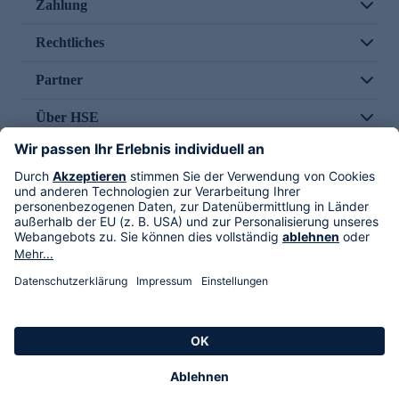
Zahlung
Rechtliches
Partner
Über HSE
Im TV
HSE International
Versand durch
Folge uns
AGB
Datenschutz
Impressum
Alle Rechte vorbehalten. Alle Preise inkl. gesetzlicher MwSt., zzgl. Versandkosten.