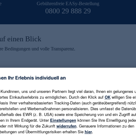
e
Gebührenfreie EASy-Bestellung
0800 29 888 29
uf einen Blick
aire Bedingungen und volle Transparenz.
ein erhalten
eren und aktuelle Trends,
E-Mail-Adresse eingeben
alten. Als Dankeschön
ne Abmeldung ist jederzeit in
Es gelten die
Datenschutzrichtlinien
un