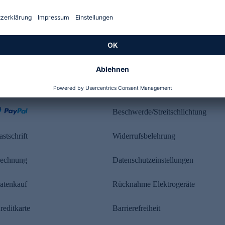
Kundenbewertung
ahlung
Rechtliches
Beschwerde/Streitschlichtung
astschrift
Widerrufsbelehrung
echnung
Datenschutzeinstellungen
atenkauf
Rücknahme Elektrogeräte
reditkarte
Barrierefreiheit