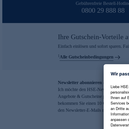
Gebührenfreie Bestell-Hotlin
0800 29 888 88
Ihre Gutschein-Vorteile a
Einfach einlösen und sofort sparen. F
1
Alle Gutscheinbedingungen
Newsletter abonnieren – 10 € Gutsch
Ich möchte den HSE-Newsletter abonni
Angebote & Gutscheine per E-Mail erh
bekommen Sie einen 10 € Gutschein. Ei
den Newsletter-E-Mails möglich.