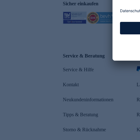
Sicher einkaufen
Service & Beratung
Z
Service & Hilfe
s
Kontakt
L
Neukundeninformationen
R
Tipps & Beratung
R
Storno & Rücknahme
K