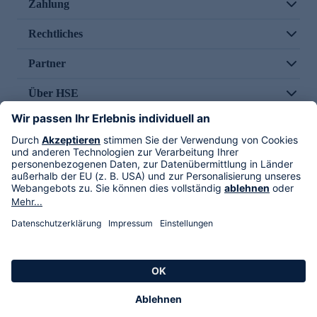
Zahlung
Rechtliches
Partner
Über HSE
Im TV
HSE International
Versand durch
Folge uns
AGB
Datenschutz
Impressum
Alle Rechte vorbehalten. Alle Preise inkl. gesetzlicher MwSt., zzgl. Versandkosten.