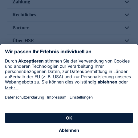
Zahlung
Rechtliches
Partner
Über HSE
Im TV
HSE International
Versand durch
Folge uns
AGB
Datenschutz
Impressum
Alle Rechte vorbehalten. Alle Preise inkl. gesetzlicher MwSt., zzgl. Versandkosten.