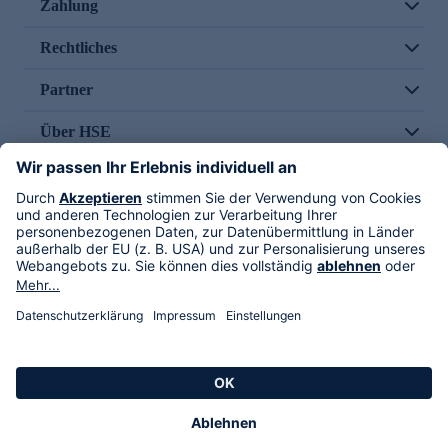
Zahlung
Rechtliches
Partner
Über HSE
Im TV
HSE International
Versand durch
Folge uns
AGB
Datenschutz
Impressum
Alle Rechte vorbehalten. Alle Preise inkl. gesetzlicher MwSt., zzgl. Versandkosten.