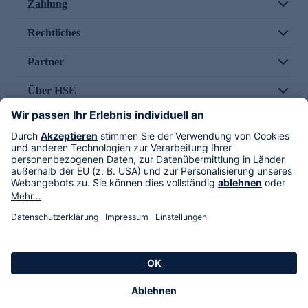
Zahlung
Rechtliches
Partner
Über HSE
Im TV
HSE International
Versand durch
Folge uns
AGB
Datenschutz
Impressum
Alle Rechte vorbehalten. Alle Preise inkl. gesetzlicher MwSt., zzgl. Versandkosten.