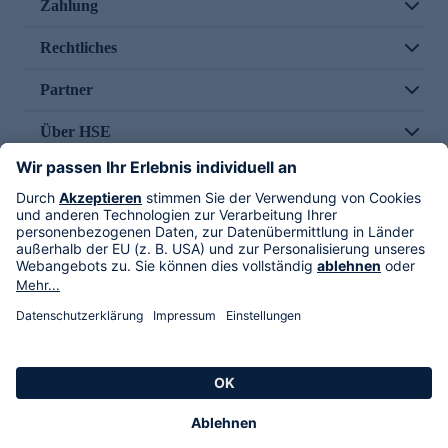
Zahlung
Rechtliches
Partner
Über HSE
Im TV
HSE International
Versand durch
Folge uns
AGB
Datenschutz
Impressum
Alle Rechte vorbehalten. Alle Preise inkl. gesetzlicher MwSt., zzgl. Versandkosten.