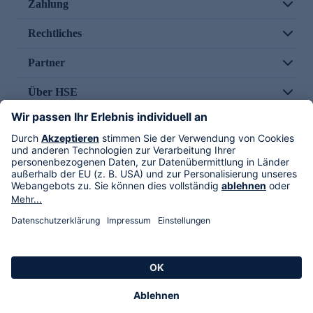
Zahlung
Rechtliches
Partner
Über HSE
Im TV
HSE International
Versand durch
Folge uns
AGB
Datenschutz
Impressum
Alle Rechte vorbehalten. Alle Preise inkl. gesetzlicher MwSt., zzgl. Versandkosten.