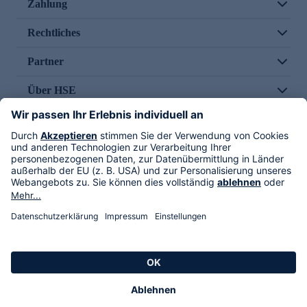
Zahlung
Rechtliches
Partner
Über HSE
Im TV
HSE International
Versand durch
Folge uns
AGB
Datenschutz
Impressum
Alle Rechte vorbehalten. Alle Preise inkl. gesetzlicher MwSt., zzgl. Versandkosten.