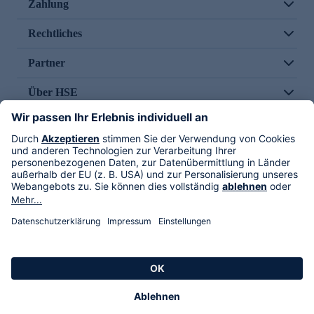
Zahlung
Rechtliches
Partner
Über HSE
Im TV
HSE International
Versand durch
Folge uns
AGB
Datenschutz
Impressum
Alle Rechte vorbehalten. Alle Preise inkl. gesetzlicher MwSt., zzgl. Versandkosten.