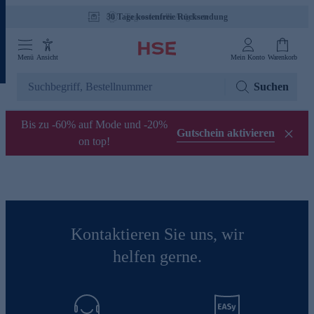
30 Tage kostenfreie Rücksendung
Tagesaktuelle Angebote
Menü
Ansicht
Mein Konto
Warenkorb
Suchen
Bis zu -60% auf Mode und -20%
Gutschein aktivieren
on top!
Kontaktieren Sie uns, wir
helfen gerne.