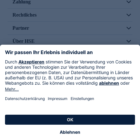
Zahlung
Rechtliches
Partner
Über HSE
Im TV
HSE International
Versand durch
Folge uns
AGB
Datenschutz
Impressum
Alle Rechte vorbehalten. Alle Preise inkl. gesetzlicher MwSt., zzgl. Versandkosten.