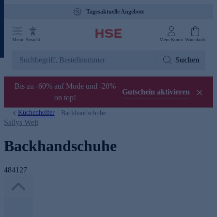
Tagesaktuelle Angebote
Menü
Ansicht
Mein Konto
Warenkorb
Suchen
Bis zu -60% auf Mode und -20%
Gutschein aktivieren
on top!
Küchenhelfer
Backhandschuhe
Sallys Welt
Backhandschuhe
484127