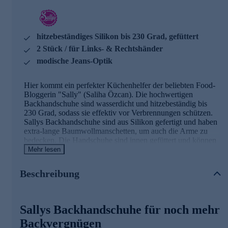
hitzebeständiges Silikon bis 230 Grad, gefüttert
2 Stück / für Links- & Rechtshänder
modische Jeans-Optik
Hier kommt ein perfekter Küchenhelfer der beliebten Food-
Bloggerin "Sally" (Saliha Özcan). Die hochwertigen
Backhandschuhe sind wasserdicht und hitzebeständig bis
230 Grad, sodass sie effektiv vor Verbrennungen schützen.
Sallys Backhandschuhe sind aus Silikon gefertigt und haben
extra-lange Baumwollmanschetten, um auch die Arme zu
bedecken. Die Handschuhe sind innen gefüttert und können
von Links- und Rechtshändern getragen werden. Die
Mehr lesen
stylishe Jeans-Optik macht das praktische Paar auch optisch
zum Küchen-Highlight.
Beschreibung
Die Details im Überblick
Sallys Backhandschuhe für noch mehr
2 Stück Backhandschuhe
modische Jeans-Optik mit Logo
Backvergnügen
hochwertiges Silikon