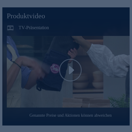
innen gefüttert & vernäht
lange Baumwollmanschetten
hitzebeständig bis 230 Grad
Produktvideo
für Rechts- und Linkshänder
Reinigung: Handwäsche empfohlen
TV-Präsentation
Jetzt gleich bequem online bestellen.
Play
Genannte Preise und Aktionen können abweichen