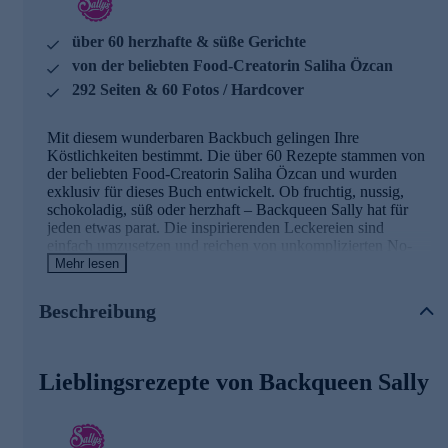
über 60 herzhafte & süße Gerichte
von der beliebten Food-Creatorin Saliha Özcan
292 Seiten & 60 Fotos / Hardcover
Mit diesem wunderbaren Backbuch gelingen Ihre
Köstlichkeiten bestimmt. Die über 60 Rezepte stammen von
der beliebten Food-Creatorin Saliha Özcan und wurden
exklusiv für dieses Buch entwickelt. Ob fruchtig, nussig,
schokoladig, süß oder herzhaft – Backqueen Sally hat für
jeden etwas parat. Die inspirierenden Leckereien sind
einfach umzusetzen und reichen von unkomplizierten No-
Bake-Leckereien bis hin zu simplen Blechkuchen und
Mehr lesen
herrlichen Torten. Alle Rezepte lassen sich mühelos mit
einem Handrührgerät umsetzen, haben eine praktische
Beschreibung
Zutatenliste und anschauliche Step-Anleitung. Perfekt für
alle, die nur wenig Zeit in der Küche verbringen möchten,
aber trotzdem tolle Ergebnisse erzielen wollen.
Lieblingsrezepte von Backqueen Sally
Einfaches Backvergnügen, purer Genuss und echte
Glücksmomente. Jetzt gleich online bestellen.