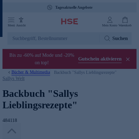
Tagesaktuelle Angebote
Menü
Ansicht
Mein Konto
Warenkorb
Suchen
Bis zu -60% auf Mode und -20%
Gutschein aktivieren
on top!
Bücher & Multimedia
Backbuch "Sallys Lieblingsrezepte"
Sallys Welt
Backbuch "Sallys
Lieblingsrezepte"
484118