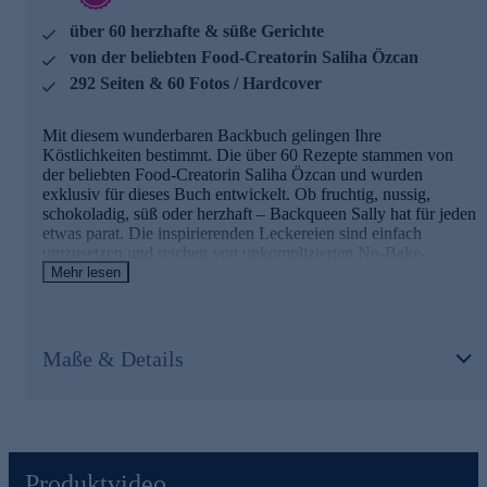
über 60 herzhafte & süße Gerichte
von der beliebten Food-Creatorin Saliha Özcan
292 Seiten & 60 Fotos / Hardcover
Mit diesem wunderbaren Backbuch gelingen Ihre
Köstlichkeiten bestimmt. Die über 60 Rezepte stammen von
der beliebten Food-Creatorin Saliha Özcan und wurden
exklusiv für dieses Buch entwickelt. Ob fruchtig, nussig,
schokoladig, süß oder herzhaft – Backqueen Sally hat für jeden
etwas parat. Die inspirierenden Leckereien sind einfach
umzusetzen und reichen von unkomplizierten No-Bake-
Leckereien bis hin zu simplen Blechkuchen und herrlichen
Mehr lesen
Torten. Alle Rezepte lassen sich mühelos mit einem
Handrührgerät umsetzen, haben eine praktische Zutatenliste
und anschauliche Step-Anleitung. Perfekt für alle, die nur
wenig Zeit in der Küche verbringen möchten, aber trotzdem
Maße & Details
tolle Ergebnisse erzielen wollen.
Einfaches Backvergnügen, purer Genuss und echte
Glücksmomente. Jetzt gleich online bestellen.
Produktvideo