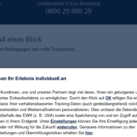
e
Gebührenfreie EASy-Bestellung
0800 29 888 29
uf einen Blick
aire Bedingungen und volle Transparenz.
ein erhalten
eren und aktuelle Trends,
E-Mail-Adresse eingeben
alten. Als Dankeschön
ne Abmeldung ist jederzeit in
Es gelten die
Datenschutzrichtlinien
un