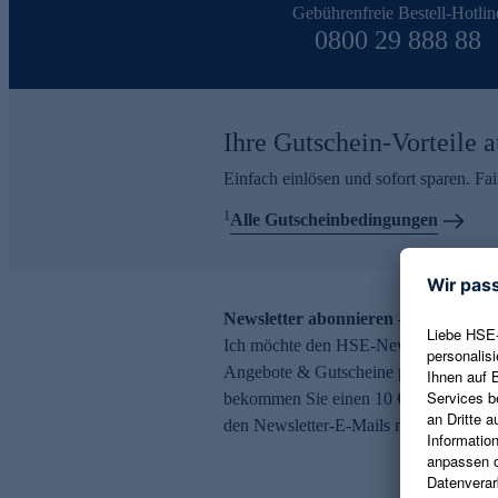
Gebührenfreie Bestell-Hotlin
0800 29 888 88
Ihre Gutschein-Vorteile a
Einfach einlösen und sofort sparen. F
1
Alle Gutscheinbedingungen
Newsletter abonnieren – 10 € Gutsch
Ich möchte den HSE-Newsletter abonni
Angebote & Gutscheine per E-Mail erh
bekommen Sie einen 10 € Gutschein. Ei
den Newsletter-E-Mails möglich.