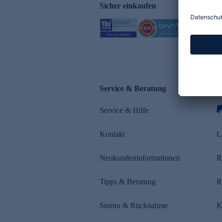
Sicher einkaufen
Service & Beratung
Z
Service & Hilfe
Kontakt
L
Neukundeninformationen
R
Tipps & Beratung
R
Storno & Rücknahme
K