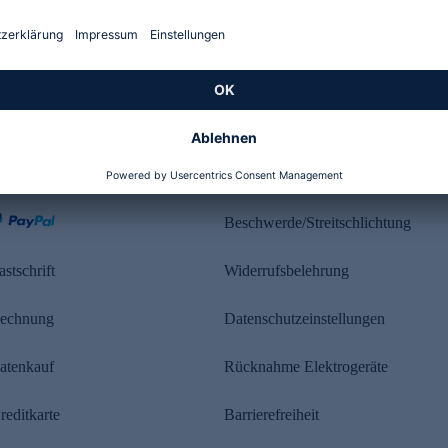
Kundenbewertung
ahlung
Rechtliches
Beschwerde/Streitschlichtung
astschrift
Widerrufsbelehrung
echnung
Datenschutzeinstellungen
atenkauf
Rücknahme Elektrogeräte
reditkarte
Barrierefreiheit