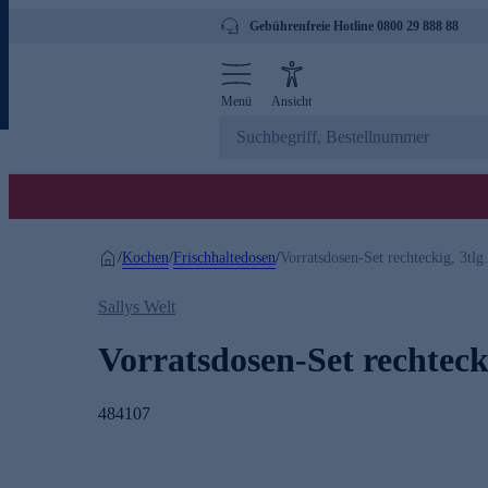
Gebührenfreie Hotline 0800 29 888 88
Menü
Ansicht
Kochen
Frischhaltedosen
/
/
/
Vorratsdosen-Set rechteckig, 3tlg.
Sallys Welt
Vorratsdosen-Set rechtecki
484107