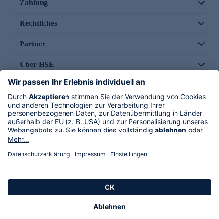
Zahlung
Rechtliches
Partner
Über HSE
Im TV
HSE International
Versand durch
Folge uns
AGB
Datenschutz
Impressum
Alle Rechte vorbehalten. Alle Preise inkl. gesetzlicher MwSt., zzgl. Versandkosten.