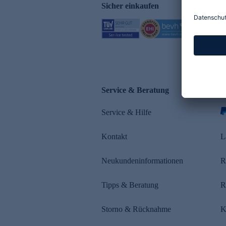
Sicher einkaufen
Service & Beratung
Z
Service & Hilfe
s
Kontakt
L
Neukundeninformationen
R
Tipps & Beratung
R
Storno & Rücknahme
K