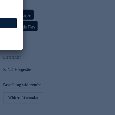
HSE App
Partner
Lieferanten
KIND Hörgeräte
Bestellung widerrufen
Widerrufsformular