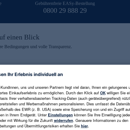
e
Gebührenfreie EASy-Bestellung
0800 29 888 29
uf einen Blick
aire Bedingungen und volle Transparenz.
ein erhalten
eren und aktuelle Trends,
E-Mail-Adresse eingeben
alten. Als Dankeschön
ne Abmeldung ist jederzeit in
Es gelten die
Datenschutzrichtlinien
un