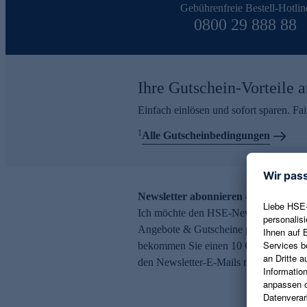
Gebührenfreie Bestell-Hotlin
0800 29 888 88
Ihre Gutschein-Vorteile a
Einfach einlösen und sofort sparen. F
1
Alle Gutscheinbedingungen
Newsletter abonnieren – 10 € Gutsch
Ich möchte den HSE-Newsletter abonni
Angebote & Gutscheine per E-Mail erh
bekommen Sie einen 10 € Gutschein. Ei
den Newsletter-E-Mails möglich.