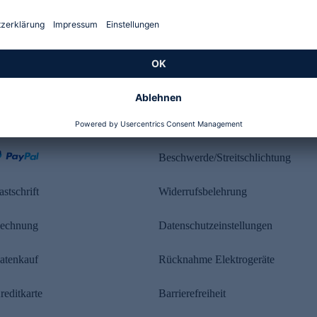
Kundenbewertung
ahlung
Rechtliches
Beschwerde/Streitschlichtung
astschrift
Widerrufsbelehrung
echnung
Datenschutzeinstellungen
atenkauf
Rücknahme Elektrogeräte
reditkarte
Barrierefreiheit