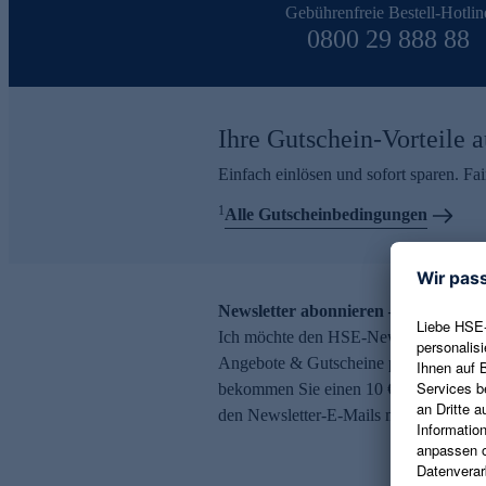
Gebührenfreie Bestell-Hotlin
0800 29 888 88
Ihre Gutschein-Vorteile a
Einfach einlösen und sofort sparen. F
1
Alle Gutscheinbedingungen
Newsletter abonnieren – 10 € Gutsch
Ich möchte den HSE-Newsletter abonni
Angebote & Gutscheine per E-Mail erh
bekommen Sie einen 10 € Gutschein. Ei
den Newsletter-E-Mails möglich.