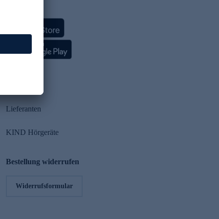
HSE App
Partner
Lieferanten
KIND Hörgeräte
Bestellung widerrufen
Widerrufsformular