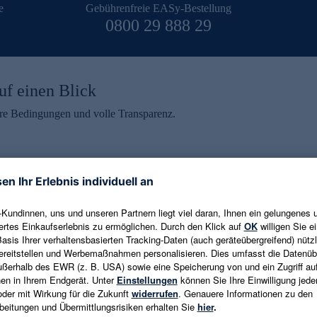
e
Gebührenfreie EASy-Bestellung
0800 29 888 29
uf einen Blick
aire Bedingungen und volle Transparenz.
ein erhalten
eren und aktuelle Trends,
E-Mail-Adresse eingeben
alten. Als Dankeschön
ne Abmeldung ist jederzeit in
Es gelten die
Datenschutzrichtlinien
un