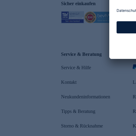
Sicher einkaufen
Service & Beratung
Z
Service & Hilfe
Kontakt
L
Neukundeninformationen
R
Tipps & Beratung
R
Storno & Rücknahme
K