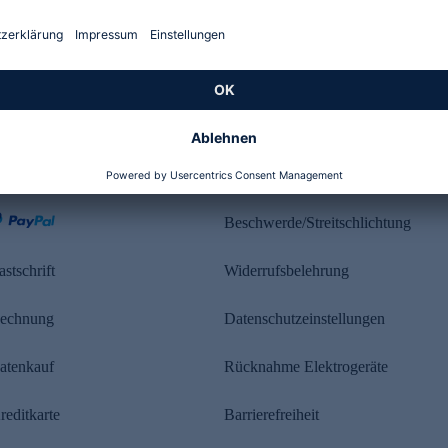
Kundenbewertung
ahlung
Rechtliches
Beschwerde/Streitschlichtung
astschrift
Widerrufsbelehrung
echnung
Datenschutzeinstellungen
atenkauf
Rücknahme Elektrogeräte
reditkarte
Barrierefreiheit