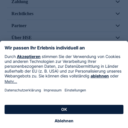
Zahlung
Rechtliches
Partner
Über HSE
Im TV
HSE International
Versand durch
Folge uns
AGB
Datenschutz
Impressum
Alle Rechte vorbehalten. Alle Preise inkl. gesetzlicher MwSt., zzgl. Versandkosten.