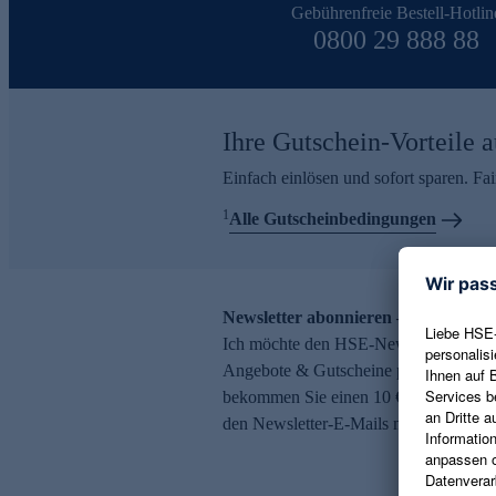
Gebührenfreie Bestell-Hotlin
0800 29 888 88
Ihre Gutschein-Vorteile a
Einfach einlösen und sofort sparen. F
1
Alle Gutscheinbedingungen
Newsletter abonnieren – 10 € Gutsch
Ich möchte den HSE-Newsletter abonni
Angebote & Gutscheine per E-Mail erh
bekommen Sie einen 10 € Gutschein. Ei
den Newsletter-E-Mails möglich.