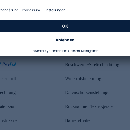
Kundenbewertung
ahlung
Rechtliches
Beschwerde/Streitschlichtung
astschrift
Widerrufsbelehrung
echnung
Datenschutzeinstellungen
atenkauf
Rücknahme Elektrogeräte
reditkarte
Barrierefreiheit