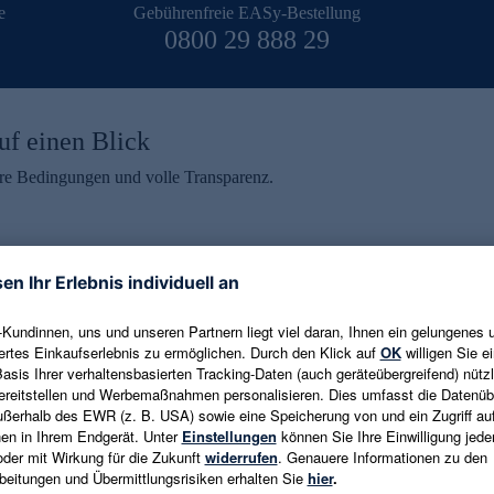
e
Gebührenfreie EASy-Bestellung
0800 29 888 29
uf einen Blick
aire Bedingungen und volle Transparenz.
ein erhalten
eren und aktuelle Trends,
E-Mail-Adresse eingeben
alten. Als Dankeschön
ne Abmeldung ist jederzeit in
Es gelten die
Datenschutzrichtlinien
un