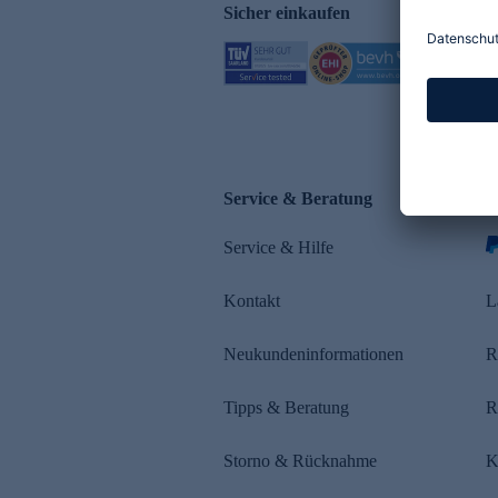
Sicher einkaufen
Service & Beratung
Z
Service & Hilfe
Kontakt
L
Neukundeninformationen
R
Tipps & Beratung
R
Storno & Rücknahme
K