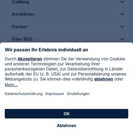
Zahlung
Rechtliches
Partner
Über HSE
Im TV
HSE International
Versand durch
Folge uns
AGB
Datenschutz
Impressum
Alle Rechte vorbehalten. Alle Preise inkl. gesetzlicher MwSt., zzgl. Versandkosten.