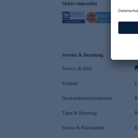
Sicher einkaufen
Service & Beratung
Z
Service & Hilfe
s
Kontakt
L
Neukundeninformationen
R
Tipps & Beratung
R
Storno & Rücknahme
K