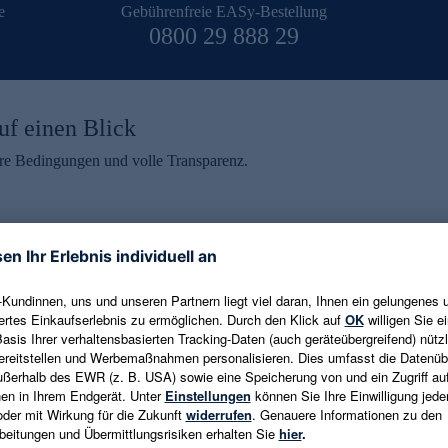
e
Gebührenfreie EASy-Bestellung
0800 29 888 29
uf einen Blick
aire Bedingungen und volle Transparenz.
ein erhalten
eren und aktuelle Trends,
E-Mail-Adresse eingeben
alten. Als Dankeschön
ne Abmeldung ist jederzeit in
Es gelten die
Datenschutzrichtlinien
un