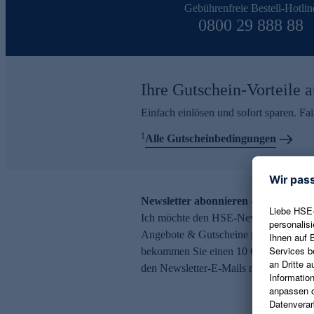
Gebührenfreie Bestell-Hotlin
0800 29 888 88
Ihre Gutschein-Vorteile a
Einfach einlösen und sofort sparen. F
1
Alle Gutscheinbedingungen
Newsletter abonnieren – 10 € Gutsch
Ich möchte den HSE-Newsletter abonni
Angebote & Gutscheine per E-Mail erh
bekommen Sie einen 10 € Gutschein. Ei
den Newsletter-E-Mails möglich.