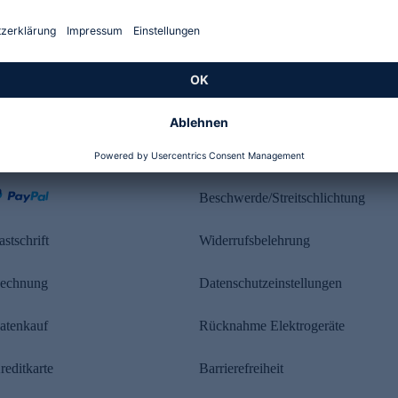
Kundenbewertung
ahlung
Rechtliches
Beschwerde/Streitschlichtung
astschrift
Widerrufsbelehrung
echnung
Datenschutzeinstellungen
atenkauf
Rücknahme Elektrogeräte
reditkarte
Barrierefreiheit