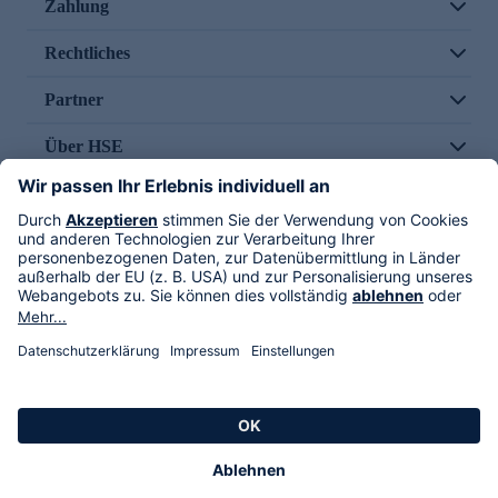
Zahlung
Rechtliches
Partner
Über HSE
Im TV
HSE International
Versand durch
Folge uns
AGB
Datenschutz
Impressum
Alle Rechte vorbehalten. Alle Preise inkl. gesetzlicher MwSt., zzgl. Versandkosten.