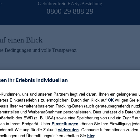
e
Gebührenfreie EASy-Bestellung
0800 29 888 29
uf einen Blick
aire Bedingungen und volle Transparenz.
ein erhalten
eren und aktuelle Trends,
E-Mail-Adresse eingeben
alten. Als Dankeschön
ne Abmeldung ist jederzeit in
Es gelten die
Datenschutzrichtlinien
un