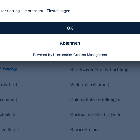
Kundenbewertung
ahlung
Rechtliches
Beschwerde/Streitschlichtung
astschrift
Widerrufsbelehrung
echnung
Datenschutzeinstellungen
atenkauf
Rücknahme Elektrogeräte
reditkarte
Barrierefreiheit