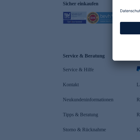
Sicher einkaufen
Service & Beratung
Z
Service & Hilfe
s
Kontakt
L
Neukundeninformationen
R
Tipps & Beratung
R
Storno & Rücknahme
K