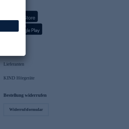
HSE App
Partner
Lieferanten
KIND Hörgeräte
Bestellung widerrufen
Widerrufsformular