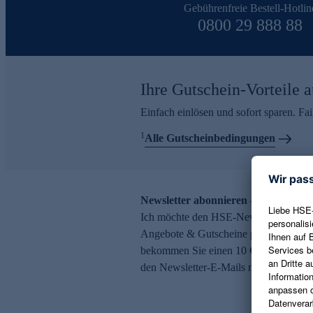
Gebührenfreie Bestell-Hotlin
0800 29 888 88
Ihre Gutschein-Vorteile a
Einfach einlösen und sofort sparen. F
1
Alle Gutscheinbedingungen
Newsletter abonnieren – 10 € Gutsch
Ich möchte den HSE-Newsletter abonni
Angebote & Gutscheine per E-Mail erh
bekommen Sie einen 10 € Gutschein. Ei
den Newsletter-E-Mails möglich.