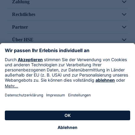
Zahlung
Rechtliches
Partner
Über HSE
Im TV
HSE International
Versand durch
Folge uns
AGB
Datenschutz
Impressum
Alle Rechte vorbehalten. Alle Preise inkl. gesetzlicher MwSt., zzgl. Versandkosten.