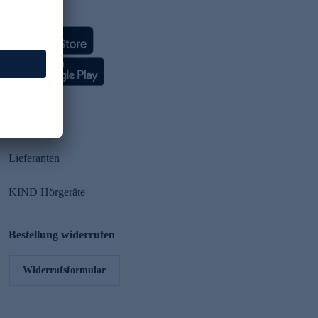
HSE App
Partner
Lieferanten
KIND Hörgeräte
Bestellung widerrufen
Widerrufsformular