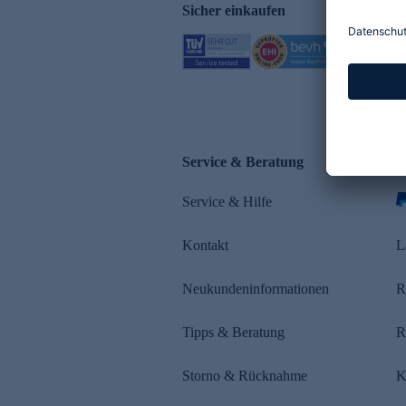
Sicher einkaufen
Service & Beratung
Z
Service & Hilfe
s
Kontakt
L
Neukundeninformationen
R
Tipps & Beratung
R
Storno & Rücknahme
K