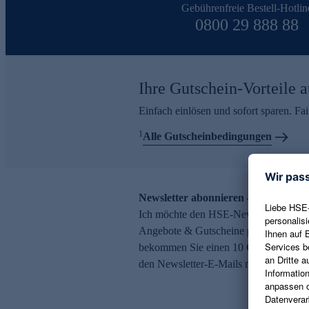
Gebührenfreie Bestell-Hotlin
0800 29 888 88
Ihre Gutschein-Vorteile a
Einfach einlösen und sofort sparen. F
1
Alle Gutscheinbedingungen
Newsletter abonnieren – 10 € Gutsch
Ich möchte den HSE-Newsletter abonni
Angebote & Gutscheine per E-Mail erh
bekommen Sie einen 10 € Gutschein. Ei
den Newsletter-E-Mails möglich.