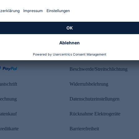
Kundenbewertung
ahlung
Rechtliches
Beschwerde/Streitschlichtung
astschrift
Widerrufsbelehrung
echnung
Datenschutzeinstellungen
atenkauf
Rücknahme Elektrogeräte
reditkarte
Barrierefreiheit