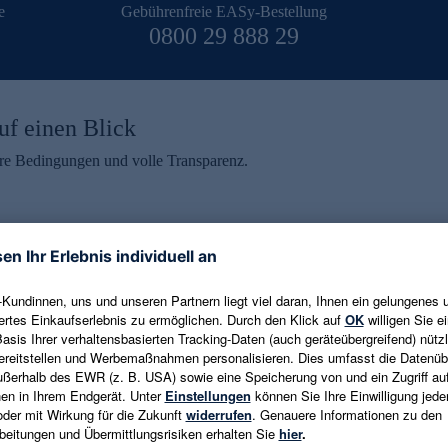
e
Gebührenfreie EASy-Bestellung
0800 29 888 29
uf einen Blick
aire Bedingungen und volle Transparenz.
ein erhalten
eren und aktuelle Trends,
E-Mail-Adresse eingeben
alten. Als Dankeschön
ne Abmeldung ist jederzeit in
Es gelten die
Datenschutzrichtlinien
un