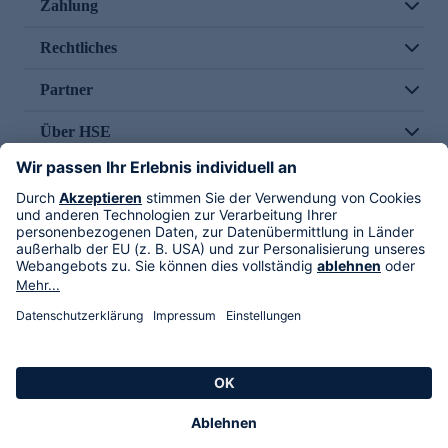
Zahlung
Rechtliches
Partner
Über HSE
Im TV
HSE International
Versand durch
Folge uns
AGB
Datenschutz
Impressum
Alle Rechte vorbehalten. Alle Preise inkl. gesetzlicher MwSt., zzgl. Versandkosten.