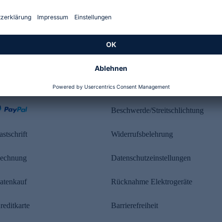
Kundenbewertung
ahlung
Rechtliches
Beschwerde/Streitschlichtung
astschrift
Widerrufsbelehrung
echnung
Datenschutzeinstellungen
atenkauf
Rücknahme Elektrogeräte
reditkarte
Barrierefreiheit