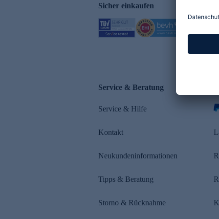
Sicher einkaufen
Service & Beratung
Z
Service & Hilfe
s
Kontakt
L
Neukundeninformationen
R
Tipps & Beratung
R
Storno & Rücknahme
K