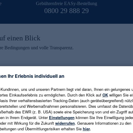
e
Gebührenfreie EASy-Bestellung
0800 29 888 29
uf einen Blick
aire Bedingungen und volle Transparenz.
ein erhalten
eren und aktuelle Trends,
E-Mail-Adresse eingeben
alten. Als Dankeschön
ne Abmeldung ist jederzeit in
Es gelten die
Datenschutzrichtlinien
un