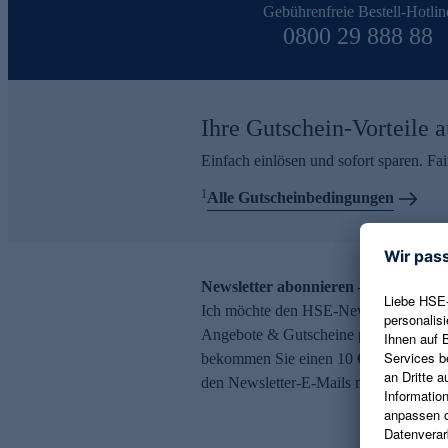
Gebührenfreie Bestell-Hotlin
0800 29 888 88
Ihre Gutschein-Vorteile a
Einfach einlösen und sofort sparen. F
1
Alle Gutscheinbedingungen
Newsletter abonnieren – 10 € Gutsch
Ich möchte den HSE-Newsletter abonni
Angebote & Gutscheine per E-Mail erh
bekommen Sie einen 10 € Gutschein. Ei
den Newsletter-E-Mails möglich.