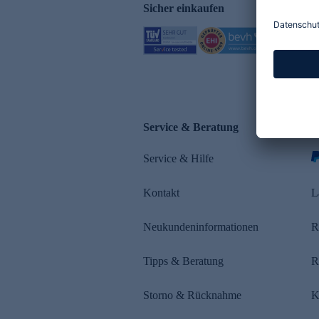
Sicher einkaufen
Service & Beratung
Z
Service & Hilfe
s
Kontakt
L
Neukundeninformationen
R
Tipps & Beratung
R
Storno & Rücknahme
K