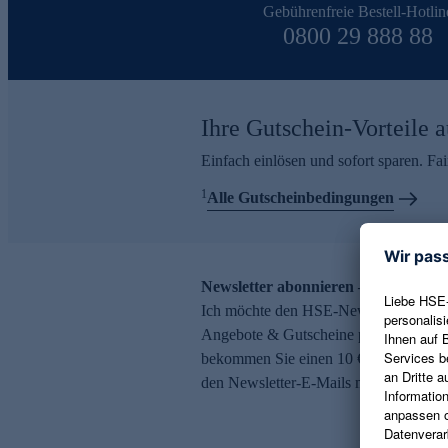
Gebührenfreie Bestell-Hotlin
0800 29 888 88
Ihre Gutschein-Vorteile a
Einfach einlösen und sofort sparen. F
1
Alle Gutscheinbedingungen
Newsletter abonnieren – 10 € Gutsch
Ich möchte den HSE-Newsletter abonni
Angebote & Gutscheine per E-Mail erh
bekommen Sie einen 10 € Gutschein. Ei
den Newsletter-E-Mails möglich.