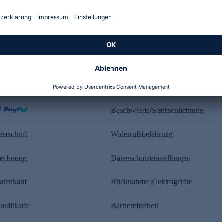
Kundenbewertung
ahlung
Rechtliches
Beschwerde/Streitschlichtung
astschrift
Widerrufsbelehrung
echnung
Datenschutzeinstellungen
atenkauf
Rücknahme Elektrogeräte
reditkarte
Barrierefreiheit