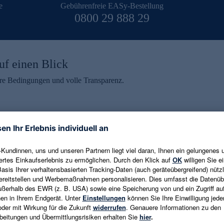
e
Gebührenfreie EASy-Bestellung
0800 29 888 29
uf einen Blick
aire Bedingungen und volle Transparenz.
ein erhalten
eren und aktuelle Trends,
E-Mail-Adresse eingeben
alten. Als Dankeschön
ne Abmeldung ist jederzeit in
Es gelten die
Datenschutzrichtlinien
un